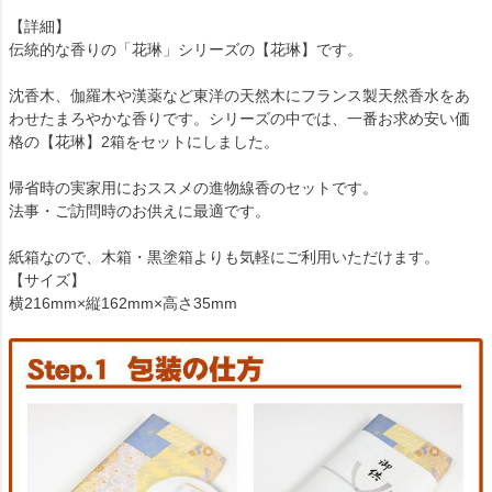
【詳細】
伝統的な香りの「花琳」シリーズの【花琳】です。
沈香木、伽羅木や漢薬など東洋の天然木にフランス製天然香水をあ
わせたまろやかな香りです。シリーズの中では、一番お求め安い価
格の【花琳】2箱をセットにしました。
帰省時の実家用におススメの進物線香のセットです。
法事・ご訪問時のお供えに最適です。
紙箱なので、木箱・黒塗箱よりも気軽にご利用いただけます。
【サイズ】
横216mm×縦162mm×高さ35mm