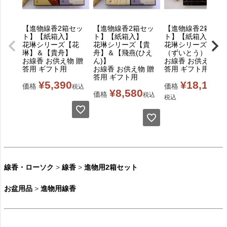
【進物線香2箱セッ
【進物線香2箱セッ
【進物線香2箱セッ
ト】【紙箱入】
ト】【紙箱入】
ト】【紙箱入】
花琳シリーズ【花
花琳シリーズ【貴
花琳シリーズ【瑞
琳】＆【貴舟】
舟】＆【飛燕(ひえ
（ずいとう）】
お線香 お供え物 贈
ん)】
お線香 お供え物 贈
答用 ギフト用
お線香 お供え物 贈
答用 ギフト用
答用 ギフト用
¥
5,390
¥
18,150
価格
価格
税込
¥
8,580
価格
税込
税込
線香・ローソク
>
線香
>
進物用2箱セット
お盆用品
>
進物用線香