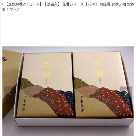
【進物線香2箱セット】【紙箱入】 花琳シリーズ【花琳】 お線香 お供え物 贈答
用 ギフト用