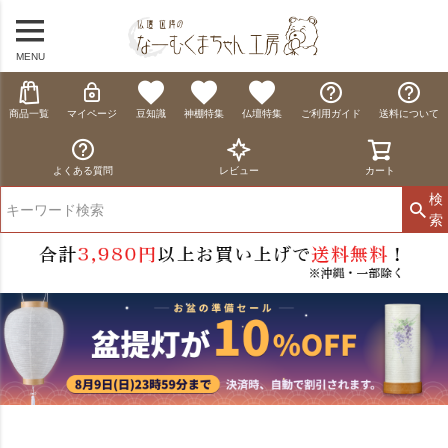
MENU
商品一覧
マイページ
豆知識
神棚特集
仏壇特集
ご利用ガイド
送料について
よくある質問
レビュー
カート
検
索