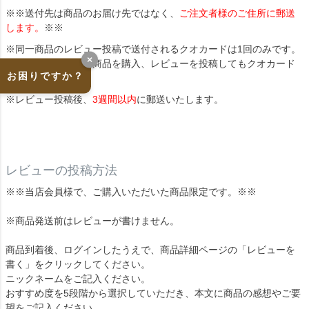
※※送付先は商品のお届け先ではなく、
ご注文者様のご住所に郵送
します。
※※
※同一商品のレビュー投稿で送付されるクオカードは1回のみです。
×
後日、別注文で同じ商品を購入、レビューを投稿してもクオカード
お困りですか？
は送付されません。
※レビュー投稿後、
3週間以内
に郵送いたします。
レビューの投稿方法
※※当店会員様で、ご購入いただいた商品限定です。※※
※商品発送前はレビューが書けません。
商品到着後、ログインしたうえで、商品詳細ページの「レビューを
書く」をクリックしてください。
ニックネームをご記入ください。
おすすめ度を5段階から選択していただき、本文に商品の感想やご要
望をご記入ください。