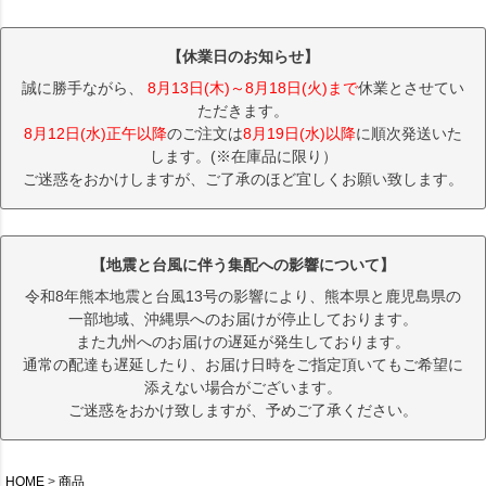
【休業日のお知らせ】
誠に勝手ながら、
8月13日(木)～8月18日(火)まで
休業とさせてい
ただきます。
8月12日(水)正午以降
のご注文は
8月19日(水)以降
に順次発送いた
します。(※在庫品に限り）
ご迷惑をおかけしますが、ご了承のほど宜しくお願い致します。
【地震と台風に伴う集配への影響について】
令和8年熊本地震と台風13号の影響により、熊本県と鹿児島県の
一部地域、沖縄県へのお届けが停止しております。
また九州へのお届けの遅延が発生しております。
通常の配達も遅延したり、お届け日時をご指定頂いてもご希望に
添えない場合がございます。
ご迷惑をおかけ致しますが、予めご了承ください。
HOME
商品