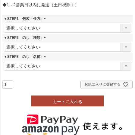
◆1～2営業日以内に発送（土日祝除く）
▼STEP1 包装「仕方」
(
必
須
▼STEP2 のし「種類」
)
(
必
須
▼STEP3 のし「名前」
)
(
必
須
)
お気に入りに登録する
カートに入れる