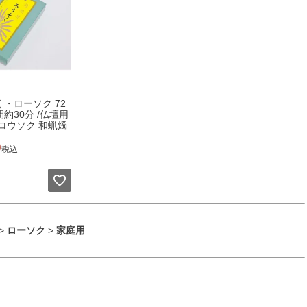
・ローソク 72
約30分 /仏壇用
 ロウソク 和蝋燭
0
税込
>
ローソク
>
家庭用