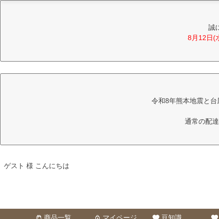
誠
8月12日
令和8年熊本地震と台
通常の配達
ゲスト 様 こんにちは
商品一覧
マイページ
豆知識