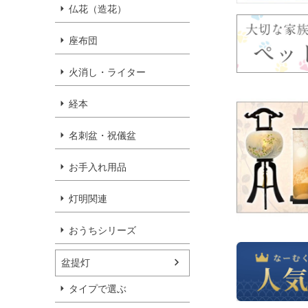
仏花（造花）
座布団
火消し・ライター
経本
名刺盆・祝儀盆
お手入れ用品
灯明関連
おうちシリーズ
盆提灯
タイプで選ぶ