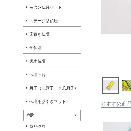
モダン仏具セット
ステージ型仏壇
床置き仏壇
金仏壇
唐木仏壇
仏壇下台
厨子（丸厨子・木瓜厨子）
仏壇用膳引きマット
おすすめ商
位牌
塗り位牌