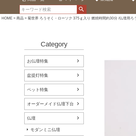
HOME
商品
菊世界 ろうそく・ローソク 375ｇ入り 燃焼時間約30分 /仏壇用ろ
Category
お仏壇特集
盆提灯特集
ペット特集
オーダーメイド仏壇下台
仏壇
モダンミニ仏壇