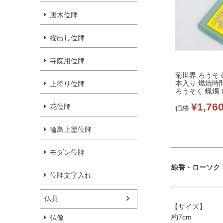
唐木位牌
繰出し位牌
寺院用位牌
菊世界 ろうそく
本入り 燃焼時間
上塗り位牌
ろうそく 蝋燭
¥
1,76
花位牌
価格
輪島上塗位牌
モダン位牌
線香・ローソク
位牌文字入れ
仏具
【サイズ】
約7cm
仏像