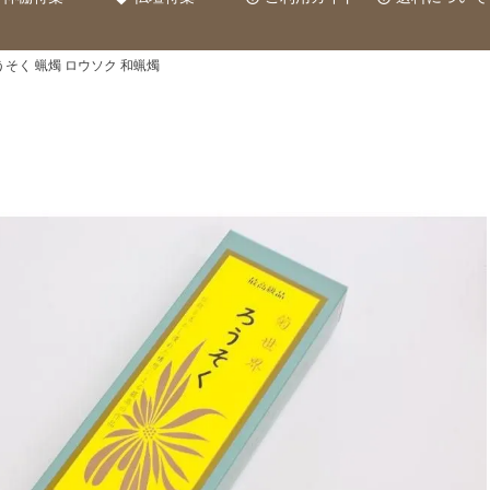
うそく 蝋燭 ロウソク 和蝋燭