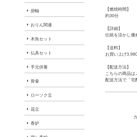
【燃焼時間】
掛軸
約30分
おりん関連
【詳細】
伝統を活かし優
木魚セット
【送料】
仏具セット
お買い上げ3,9
手元供養
【配送方法】
こちらの商品は
配送方法で「宅
骨壷
ローソク立
花立
香炉