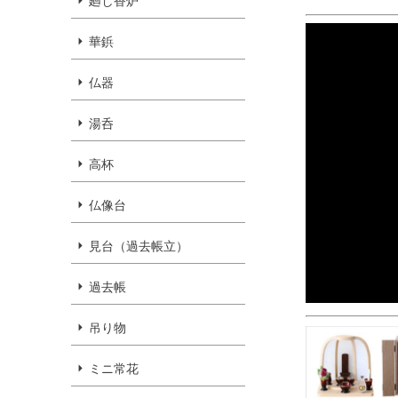
廻し香炉
華鋲
仏器
湯呑
高杯
仏像台
見台（過去帳立）
過去帳
吊り物
ミニ常花