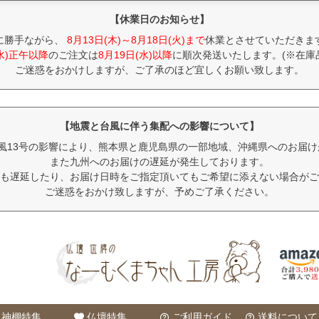
【休業日のお知らせ】
に勝手ながら、
8月13日(木)～8月18日(火)まで
休業とさせていただきま
(水)正午以降
のご注文は
8月19日(水)以降
に順次発送いたします。(※在庫
ご迷惑をおかけしますが、ご了承のほど宜しくお願い致します。
【地震と台風に伴う集配への影響について】
風13号の影響により、熊本県と鹿児島県の一部地域、沖縄県へのお届
また九州へのお届けの遅延が発生しております。
も遅延したり、お届け日時をご指定頂いてもご希望に添えない場合がご
ご迷惑をおかけ致しますが、予めご了承ください。
神棚特集
仏壇特集
ご利用ガイド
送料について