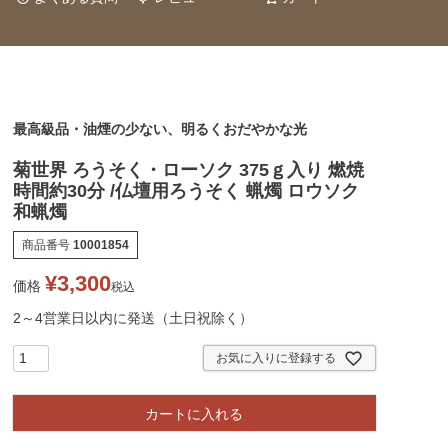
最高級品・油煙の少ない、明るくおだやかな光
菊世界 ろうそく・ローソク 375ｇ入り 燃焼
時間約30分 /仏壇用ろうそく 蝋燭 ロウソク
和蝋燭
商品番号
10001854
¥
3,300
価格
税込
2～4営業日以内に発送（土日祝除く）
お気に入りに登録する
カートに入れる