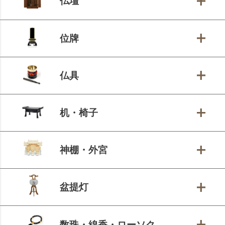
仏壇
位牌
仏具
机・椅子
神棚・外宮
盆提灯
数珠・線香・ローソク