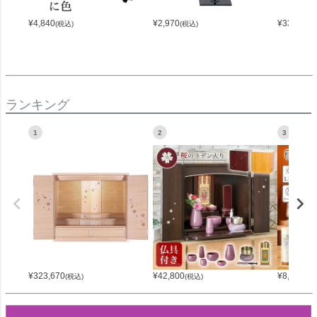
¥
4,840
¥
2,970
¥
33,000
(税込)
(税込)
(
ランキング
1
2
3
¥
323,670
¥
42,800
¥
8,800
(税込)
(税込)
(税