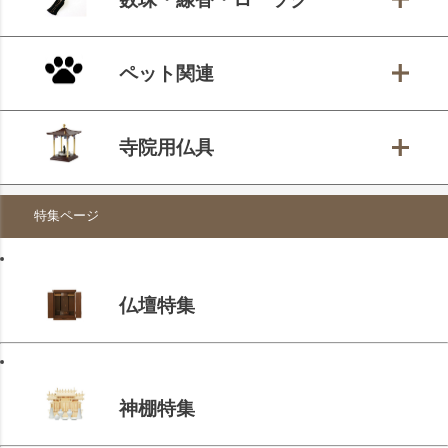
ペット関連
寺院用仏具
特集ページ
仏壇特集
神棚特集