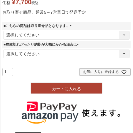
¥
7,700
価格
税込
お取り寄せ商品。通常5～7営業日で発送予定
■こちらの商品は取り寄せ品となります。
(
必
須
■在庫切れだったり納期が大幅にかかる場合は
)
(
必
須
)
お気に入りに登録する
カートに入れる