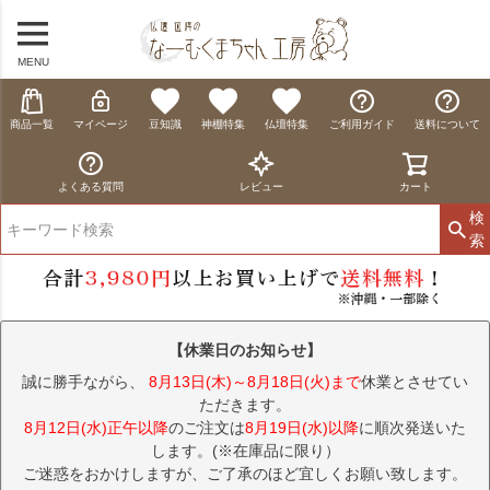
MENU
商品一覧
マイページ
豆知識
神棚特集
仏壇特集
ご利用ガイド
送料について
よくある質問
レビュー
カート
検
索
【休業日のお知らせ】
誠に勝手ながら、
8月13日(木)～8月18日(火)まで
休業とさせてい
ただきます。
8月12日(水)正午以降
のご注文は
8月19日(水)以降
に順次発送いた
します。(※在庫品に限り）
ご迷惑をおかけしますが、ご了承のほど宜しくお願い致します。