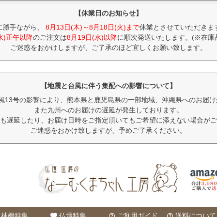
【休業日のお知らせ】
に勝手ながら、
8月13日(木)～8月18日(火)まで
休業とさせていただきま
(水)正午以降
のご注文は
8月19日(水)以降
に順次発送いたします。(※在庫
ご迷惑をおかけしますが、ご了承のほど宜しくお願い致します。
【地震と台風に伴う集配への影響について】
風13号の影響により、熊本県と鹿児島県の一部地域、沖縄県へのお届
また九州へのお届けの遅延が発生しております。
も遅延したり、お届け日時をご指定頂いてもご希望に添えない場合がご
ご迷惑をおかけ致しますが、予めご了承ください。
神棚特集
仏壇特集
ご利用ガイド
送料について