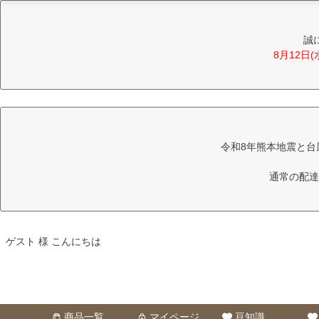
誠
8月12日
令和8年熊本地震と台
通常の配達
ゲスト 様 こんにちは
商品一覧
マイページ
豆知識