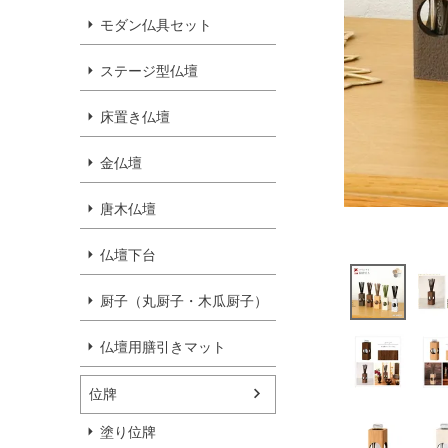
モダン仏具セット
ステージ型仏壇
床置き仏壇
金仏壇
唐木仏壇
仏壇下台
厨子（丸厨子・木瓜厨子）
仏壇用膳引きマット
位牌
塗り位牌