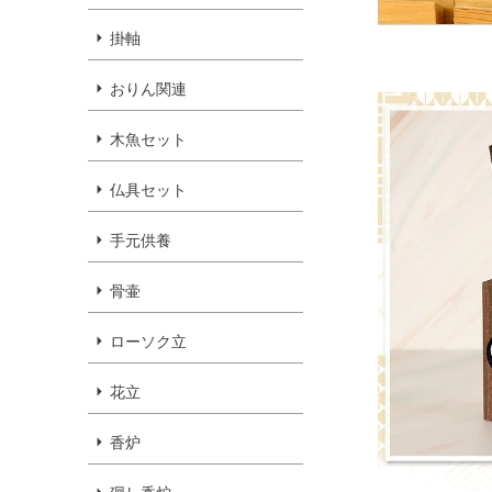
掛軸
おりん関連
木魚セット
仏具セット
手元供養
骨壷
ローソク立
花立
香炉