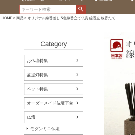
HOME
商品
オリジナル線香差し 5色線香立て仏具 線香立 線香たて
Category
お仏壇特集
盆提灯特集
ペット特集
オーダーメイド仏壇下台
仏壇
モダンミニ仏壇