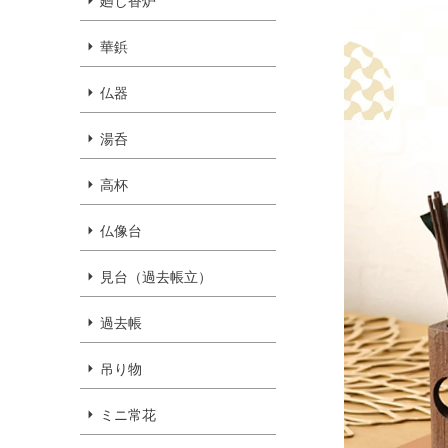
廻し香炉
華鋲
仏器
湯呑
高杯
仏像台
見台（過去帳立）
過去帳
吊り物
ミニ常花