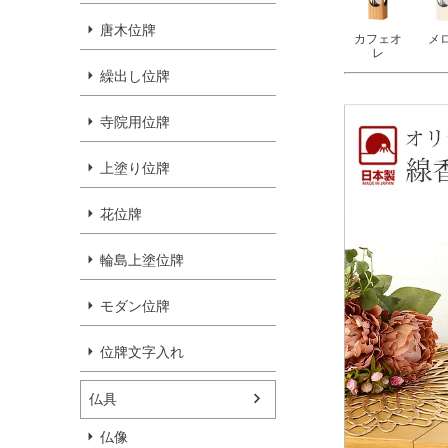
唐木位牌
カフェオ
メ
レ
繰出し位牌
寺院用位牌
上塗り位牌
花位牌
輪島上塗位牌
モダン位牌
位牌文字入れ
仏具
仏像