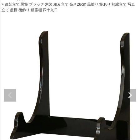
遺影立て 黒艶 ブラック 木製 組み立て 高さ28cm 黒塗り 艶あり 額縁立て 写真
立て 盆棚 後飾り 精霊棚 四十九日