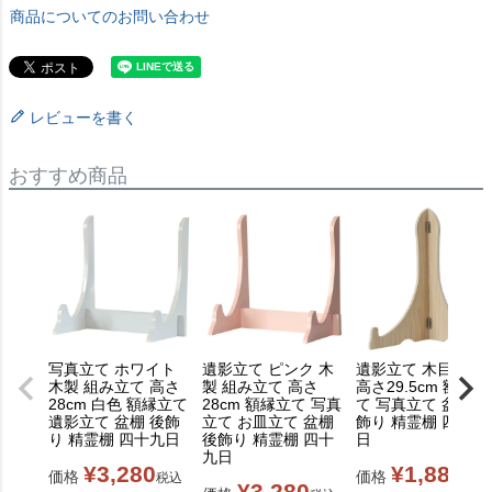
商品についてのお問い合わせ
レビューを書く
おすすめ商品
写真立て ホワイト
遺影立て ピンク 木
遺影立て 木目 木製
木製 組み立て 高さ
製 組み立て 高さ
高さ29.5cm 額縁立
28cm 白色 額縁立て
28cm 額縁立て 写真
て 写真立て 盆棚 後
遺影立て 盆棚 後飾
立て お皿立て 盆棚
飾り 精霊棚 四十九
り 精霊棚 四十九日
後飾り 精霊棚 四十
日
九日
¥
3,280
¥
1,880
価格
価格
税込
税込
¥
3,280