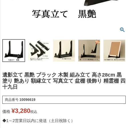
遺影立て 黒艶 ブラック 木製 組み立て 高さ28cm 黒
塗り 艶あり 額縁立て 写真立て 盆棚 後飾り 精霊棚 四
十九日
商品番号
10096619
¥
3,280
価格
税込
◆1～2営業日以内に発送（土日祝除く）