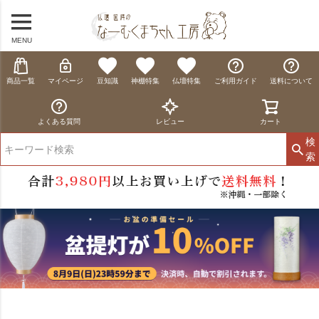
MENU
商品一覧
マイページ
豆知識
神棚特集
仏壇特集
ご利用ガイド
送料について
よくある質問
レビュー
カート
検
索