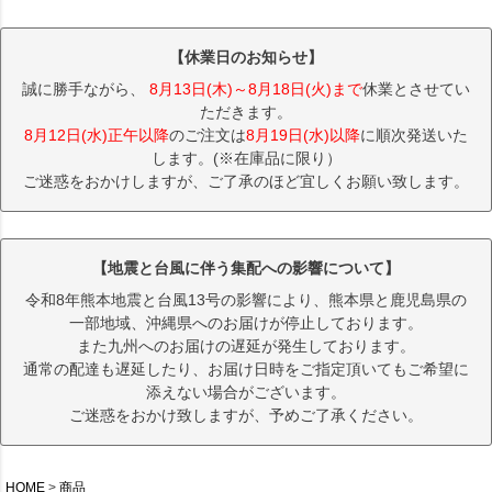
【休業日のお知らせ】
誠に勝手ながら、
8月13日(木)～8月18日(火)まで
休業とさせてい
ただきます。
8月12日(水)正午以降
のご注文は
8月19日(水)以降
に順次発送いた
します。(※在庫品に限り）
ご迷惑をおかけしますが、ご了承のほど宜しくお願い致します。
【地震と台風に伴う集配への影響について】
令和8年熊本地震と台風13号の影響により、熊本県と鹿児島県の
一部地域、沖縄県へのお届けが停止しております。
また九州へのお届けの遅延が発生しております。
通常の配達も遅延したり、お届け日時をご指定頂いてもご希望に
添えない場合がございます。
ご迷惑をおかけ致しますが、予めご了承ください。
HOME
商品