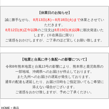
【休業日のお知らせ】
誠に勝手ながら、
8月13日(木)～8月18日(火)まで
休業とさせてい
ただきます。
8月12日(水)正午以降
のご注文は
8月19日(水)以降
に順次発送いた
します。(※在庫品に限り）
ご迷惑をおかけしますが、ご了承のほど宜しくお願い致します。
【地震と台風に伴う集配への影響について】
令和8年熊本地震と台風13号の影響により、熊本県と鹿児島県の
一部地域、沖縄県へのお届けが停止しております。
また九州へのお届けの遅延が発生しております。
通常の配達も遅延したり、お届け日時をご指定頂いてもご希望に
添えない場合がございます。
ご迷惑をおかけ致しますが、予めご了承ください。
HOME
商品