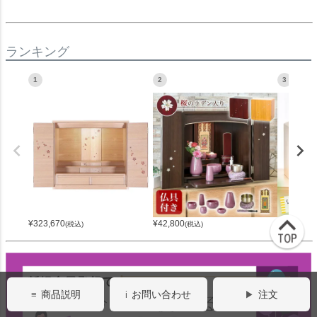
ランキング
1
2
3
¥
323,670
¥
42,800
¥
42,800
(税込)
(税込)
(
商品説明
お問い合わせ
注文