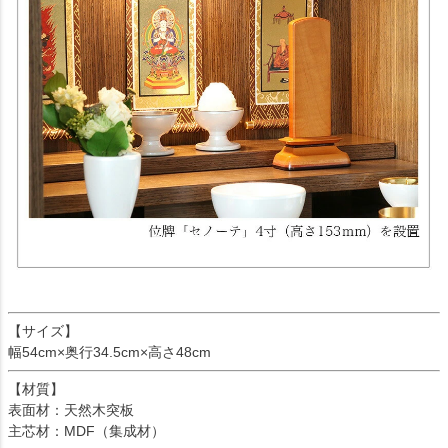
【サイズ】
幅54cm×奥行34.5cm×高さ48cm
【材質】
表面材：天然木突板
主芯材：MDF（集成材）