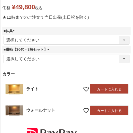
¥
49,800
価格
税込
★12時までのご注文で当日出荷(土日祝を除く)
■仏具
(
必
須
■掛軸【30代・3枚セット】
)
(
必
須
)
カラー
ライト
カートに入れる
ウォールナット
カートに入れる