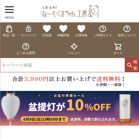
MENU
商品一覧
マイページ
豆知識
神棚特集
仏壇特集
ご利用ガイド
送料について
よくある質問
レビュー
カート
検
索