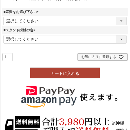
■宗派をお選び下さい
(
必
須
■スタンド掛軸の色
)
(
必
須
)
お気に入りに登録する
カートに入れる