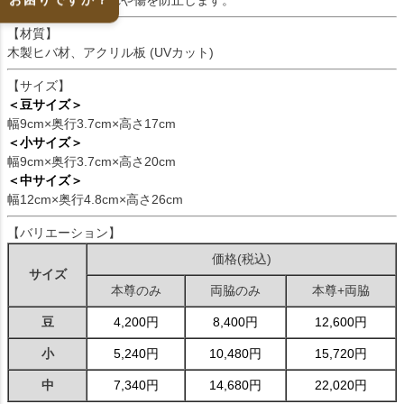
やお線香のスス汚れや傷を防止します。
【材質】
木製ヒバ材、アクリル板 (UVカット)
【サイズ】
＜豆サイズ＞
幅9cm×奥行3.7cm×高さ17cm
＜小サイズ＞
幅9cm×奥行3.7cm×高さ20cm
＜中サイズ＞
幅12cm×奥行4.8cm×高さ26cm
【バリエーション】
価格(税込)
サイズ
本尊のみ
両脇のみ
本尊+両脇
豆
4,200円
8,400円
12,600円
小
5,240円
10,480円
15,720円
中
7,340円
14,680円
22,020円