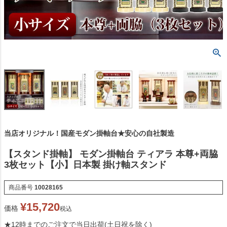
当店オリジナル！国産モダン掛軸台★安心の自社製造
【スタンド掛軸】 モダン掛軸台 ティアラ 本尊+両脇
3枚セット【小】日本製 掛け軸スタンド
商品番号
10028165
¥
15,720
価格
税込
★12時までのご注文で当日出荷(土日祝を除く)