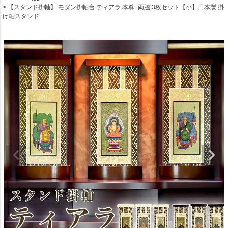
【スタンド掛軸】 モダン掛軸台 ティアラ 本尊+両脇 3枚セット【小】日本製 掛
け軸スタンド