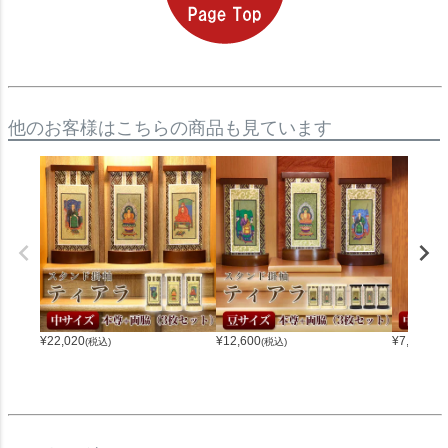
他のお客様はこちらの商品も見ています
¥
22,020
¥
12,600
¥
7,340
(税込)
(税込)
(税