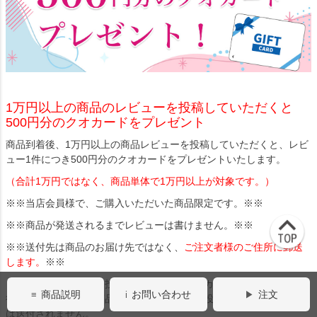
1万円以上の商品のレビューを投稿していただくと
500円分のクオカードをプレゼント
商品到着後、1万円以上の商品レビューを投稿していただくと、レビ
ュー1件につき500円分のクオカードをプレゼントいたします。
（合計1万円ではなく、商品単体で1万円以上が対象です。）
※※当店会員様で、ご購入いただいた商品限定です。※※
※※商品が発送されるまでレビューは書けません。※※
※※送付先は商品のお届け先ではなく、
ご注文者様のご住所に郵送
します。
※※
※同一商品のレビュー投稿で送付されるクオカードは1回のみです。
商品説明
お問い合わせ
注文
後日、別注文で同じ商品を購入、レビューを投稿してもクオカード
は送付されません。