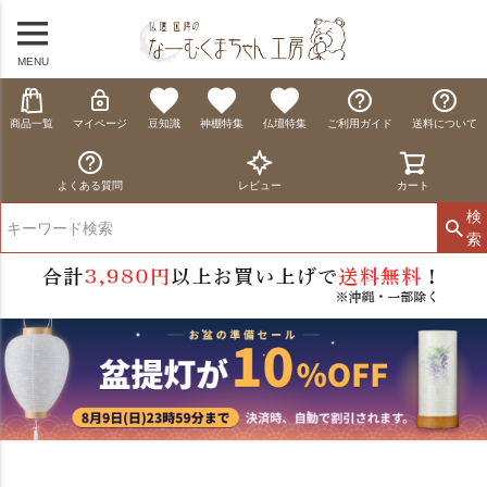
MENU
商品一覧
マイページ
豆知識
神棚特集
仏壇特集
ご利用ガイド
送料について
よくある質問
レビュー
カート
検
索