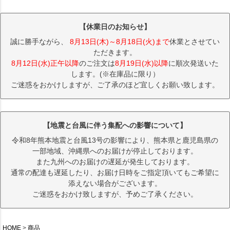
【休業日のお知らせ】
誠に勝手ながら、
8月13日(木)～8月18日(火)まで
休業とさせてい
ただきます。
8月12日(水)正午以降
のご注文は
8月19日(水)以降
に順次発送いた
します。(※在庫品に限り）
ご迷惑をおかけしますが、ご了承のほど宜しくお願い致します。
【地震と台風に伴う集配への影響について】
令和8年熊本地震と台風13号の影響により、熊本県と鹿児島県の
一部地域、沖縄県へのお届けが停止しております。
また九州へのお届けの遅延が発生しております。
通常の配達も遅延したり、お届け日時をご指定頂いてもご希望に
添えない場合がございます。
ご迷惑をおかけ致しますが、予めご了承ください。
HOME
商品