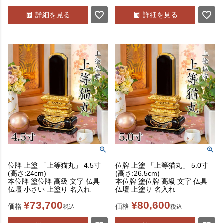
詳細を見る
詳細を見る
位牌 上塗 「上等猫丸」 4.5寸
位牌 上塗 「上等猫丸」 5.0寸
(高さ:24cm)
(高さ:26.5cm)
本位牌 塗位牌 高級 文字 仏具
本位牌 塗位牌 高級 文字 仏具
仏壇 小さい 上塗り 名入れ
仏壇 上塗り 名入れ
¥
73,700
¥
80,600
価格
価格
税込
税込