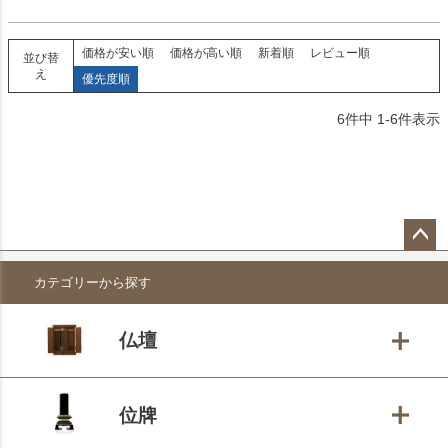
価格が安い順
価格が高い順
新着順
レビュー順
並び替
え
優先度順
6
件中
1
-
6
件表示
ペー
カテゴリーから探す
ジト
ップ
へ
仏壇
位牌