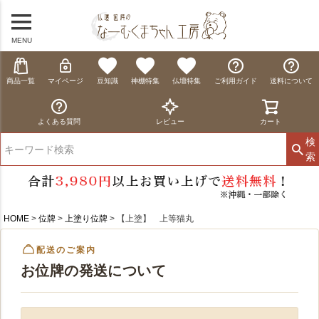
MENU
商品一覧
マイページ
豆知識
神棚特集
仏壇特集
ご利用ガイド
送料について
よくある質問
レビュー
カート
検
索
HOME
位牌
上塗り位牌
【上塗】 上等猫丸
配送のご案内
お位牌の発送について