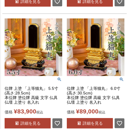
詳細を見る
詳細を見る
位牌 上塗 「上等猫丸」 5.5寸
位牌 上塗 「上等猫丸」 6.0寸
(高さ:28.5cm)
(高さ:30.5cm)
本位牌 塗位牌 高級 文字 仏具
本位牌 塗位牌 高級 文字 仏具
仏壇 上塗り 名入れ
仏壇 上塗り 名入れ
¥
83,900
¥
89,000
価格
価格
税込
税込
詳細を見る
詳細を見る