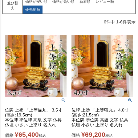
価格が安い順
価格が高い順
新着順
レビュー順
並び替
え
優先度順
6
件中
1
-
6
件表示
位牌 上塗 「上等猫丸」 3.5寸
位牌 上塗 「上等猫丸」 4.0寸
(高さ:19.5cm)
(高さ:21.5cm)
本位牌 塗位牌 高級 文字 仏具
本位牌 塗位牌 高級 文字 仏具
仏壇 小さい 上塗り 名入れ
仏壇 小さい 上塗り 名入れ
¥
65,400
¥
69,200
価格
価格
税込
税込