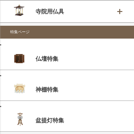
寺院用仏具
特集ページ
仏壇特集
神棚特集
盆提灯特集