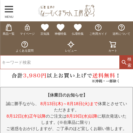
MENU
商品一覧
マイページ
豆知識
神棚特集
仏壇特集
ご利用ガイド
送料について
よくある質問
レビュー
カート
検
索
【休業日のお知らせ】
誠に勝手ながら、
8月13日(木)～8月18日(火)まで
休業とさせてい
ただきます。
8月12日(水)正午以降
のご注文は
8月19日(水)以降
に順次発送いた
します。(※在庫品に限り）
ご迷惑をおかけしますが、ご了承のほど宜しくお願い致します。