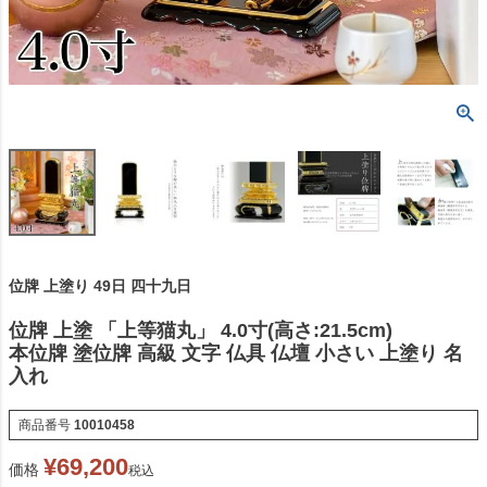
位牌 上塗り 49日 四十九日
位牌 上塗 「上等猫丸」 4.0寸(高さ:21.5cm)
本位牌 塗位牌 高級 文字 仏具 仏壇 小さい 上塗り 名
入れ
商品番号
10010458
¥
69,200
価格
税込