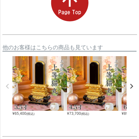
他のお客様はこちらの商品も見ています
¥
65,400
¥
73,700
¥
89,000
(税込)
(税込)
(