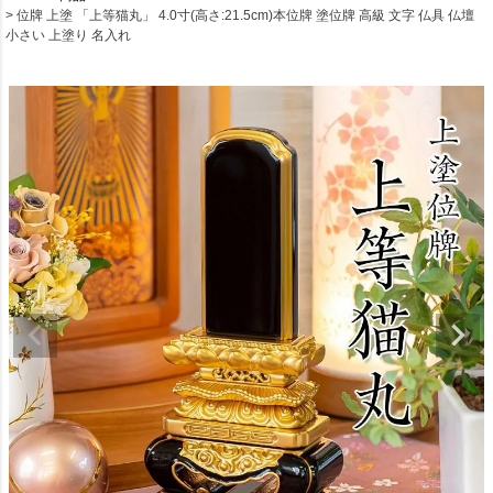
位牌 上塗 「上等猫丸」 4.0寸(高さ:21.5cm)本位牌 塗位牌 高級 文字 仏具 仏壇
小さい 上塗り 名入れ