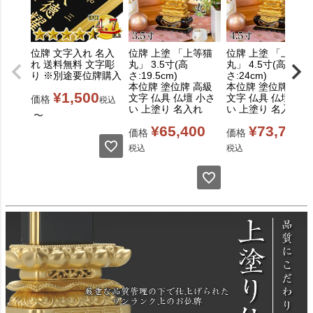
位牌 文字入れ 名入
位牌 上塗 「上等猫
位牌 上塗 「上等猫
れ 送料無料 文字彫
丸」 3.5寸(高
丸」 4.5寸(高
り ※別途要位牌購入
さ:19.5cm)
さ:24cm)
本位牌 塗位牌 高級
本位牌 塗位牌 高級
¥
1,500
文字 仏具 仏壇 小さ
文字 仏具 仏壇 小さ
価格
税込
い 上塗り 名入れ
い 上塗り 名入れ
〜
¥
65,400
¥
73,700
価格
価格
税込
税込