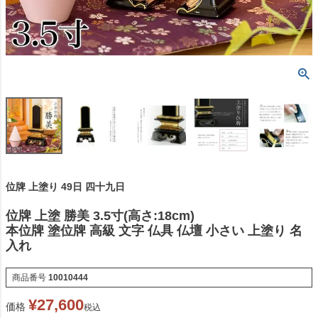
位牌 上塗り 49日 四十九日
位牌 上塗 勝美 3.5寸(高さ:18cm)
本位牌 塗位牌 高級 文字 仏具 仏壇 小さい 上塗り 名
入れ
商品番号
10010444
¥
27,600
価格
税込