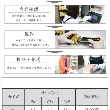
外寸法(cm)
サイズ
価格(税込)
幅
奥行
高さ
3寸
8.5
4.0
16.0
26,900円