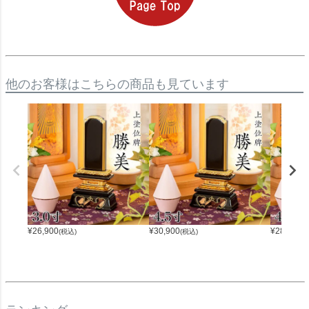
他のお客様はこちらの商品も見ています
¥
26,900
¥
30,900
¥
28,400
(税込)
(税込)
(