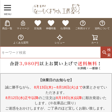
MENU
商品一覧
マイページ
豆知識
神棚特集
仏壇特集
ご利用ガイド
送料について
よくある質問
レビュー
カート
検
索
【休業日のお知らせ】
誠に勝手ながら、
8月13日(木)～8月18日(火)まで
休業とさせてい
ただきます。
8月12日(水)正午以降
のご注文は
8月19日(水)以降
に順次発送いた
します。(※在庫品に限り）
ご迷惑をおかけしますが、ご了承のほど宜しくお願い致します。