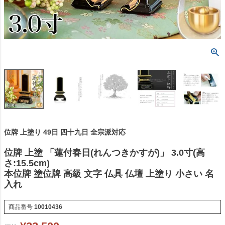
位牌 上塗り 49日 四十九日 全宗派対応
位牌 上塗 「蓮付春日(れんつきかすが)」 3.0寸(高
さ:15.5cm)
本位牌 塗位牌 高級 文字 仏具 仏壇 上塗り 小さい 名
入れ
商品番号
10010436