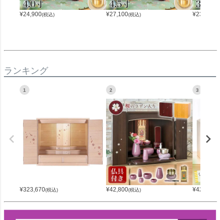
¥
24,900
¥
27,100
¥
23,800
(税込)
(税込)
(
ランキング
1
2
3
¥
323,670
¥
42,800
¥
42,800
(税込)
(税込)
(