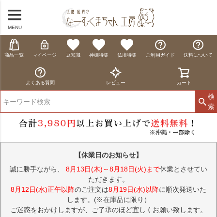
MENU
商品一覧
マイページ
豆知識
神棚特集
仏壇特集
ご利用ガイド
送料について
よくある質問
レビュー
カート
検
索
【休業日のお知らせ】
誠に勝手ながら、
8月13日(木)～8月18日(火)まで
休業とさせてい
ただきます。
8月12日(水)正午以降
のご注文は
8月19日(水)以降
に順次発送いた
します。(※在庫品に限り）
ご迷惑をおかけしますが、ご了承のほど宜しくお願い致します。