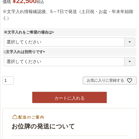
¥
22,500
価格
税込
※文字入れ情報確認後、5～7日で発送（土日祝・お盆・年末年始除
く）
※文字入れをご希望の場合は
(
必
須
□文字入れは別売りです
)
(
必
須
)
お気に入りに登録する
カートに入れる
配送のご案内
お位牌の発送について