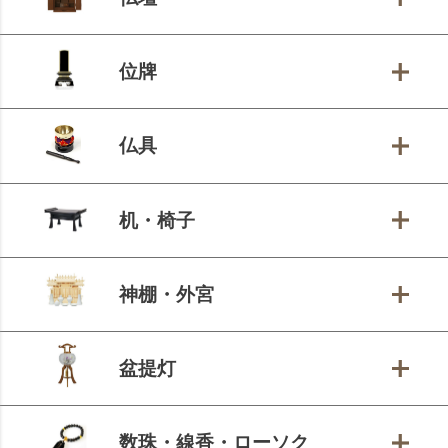
位牌
仏具
机・椅子
神棚・外宮
盆提灯
数珠・線香・ローソク