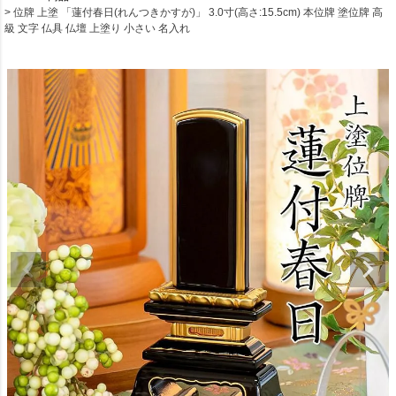
位牌 上塗 「蓮付春日(れんつきかすが)」 3.0寸(高さ:15.5cm) 本位牌 塗位牌 高
級 文字 仏具 仏壇 上塗り 小さい 名入れ