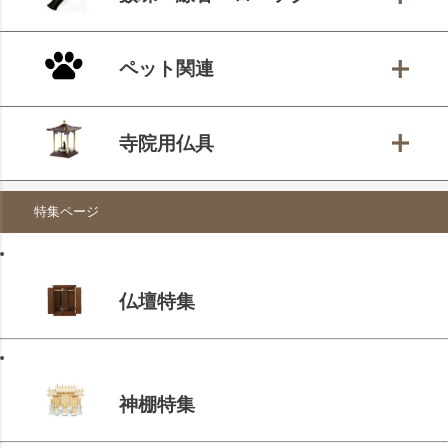
ペット関連
寺院用仏具
特集ページ
仏壇特集
神棚特集