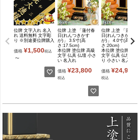
位牌 文字入れ 名入
位牌 上塗 「蓮付春
位牌 上塗 「蓮付春
れ 送料無料 文字彫
日(れんつきかす
日(れんつきかす
り ※別途要位牌購入
が)」 3.5寸(高
が)」 4.0寸(高
さ:17.5cm)
さ:20cm)
¥
1,500
本位牌 塗位牌 高級
本位牌 塗位牌 高級
価格
税込
文字 仏具 仏壇 小さ
文字 仏具 仏壇 上塗
〜
い 名入れ
り 小さい 名入れ
¥
23,800
¥
24,900
価格
価格
税込
税込