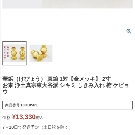
華鋲（けびょう） 真鍮 1対【金メッキ】 2寸
お東 浄土真宗東大谷派 シキミ しきみ入れ 樒 ケビョ
ウ
商品番号
10010565
¥
13,330
価格
税込
7～10日で発送予定（土日祝を除く）