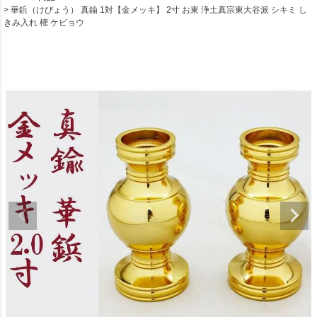
華鋲（けびょう） 真鍮 1対【金メッキ】 2寸 お東 浄土真宗東大谷派 シキミ し
きみ入れ 樒 ケビョウ