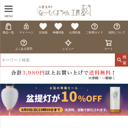
MENU
商品一覧
マイページ
豆知識
神棚特集
仏壇特集
ご利用ガイド
送料について
よくある質問
レビュー
カート
検
索