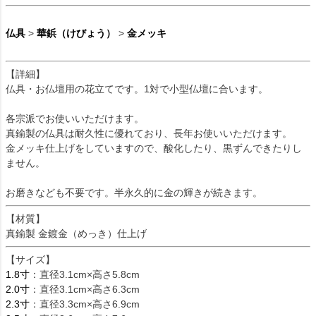
仏具
>
華鋲（けびょう）
>
金メッキ
【詳細】
仏具・お仏壇用の花立てです。1対で小型仏壇に合います。
各宗派でお使いいただけます。
真鍮製の仏具は耐久性に優れており、長年お使いいただけます。
金メッキ仕上げをしていますので、酸化したり、黒ずんできたりし
ません。
お磨きなども不要です。半永久的に金の輝きが続きます。
【材質】
真鍮製 金鍍金（めっき）仕上げ
【サイズ】
1.8寸
：直径3.1cm×高さ5.8cm
2.0寸
：直径3.1cm×高さ6.3cm
2.3寸
：直径3.3cm×高さ6.9cm