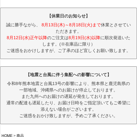
【休業日のお知らせ】
誠に勝手ながら、
8月13日(木)～8月18日(火)まで
休業とさせてい
ただきます。
8月12日(水)正午以降
のご注文は
8月19日(水)以降
に順次発送いた
します。(※在庫品に限り）
ご迷惑をおかけしますが、ご了承のほど宜しくお願い致します。
【地震と台風に伴う集配への影響について】
令和8年熊本地震と台風13号の影響により、熊本県と鹿児島県の
一部地域、沖縄県へのお届けが停止しております。
また九州へのお届けの遅延が発生しております。
通常の配達も遅延したり、お届け日時をご指定頂いてもご希望に
添えない場合がございます。
ご迷惑をおかけ致しますが、予めご了承ください。
HOME
商品