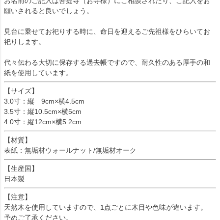
お名前のご記入は菩提寺（お寺様）にご相談されたり、ご記入をお
願いされると良いでしょう。
見台に乗せてお祀りする時に、命日を迎えるご先祖様をひらいてお
祀りします。
代々伝わる大切に保存する過去帳ですので、耐久性のある厚手の和
紙を使用しています。
【サイズ】
3.0寸：縦 9cm×横4.5cm
3.5寸：縦10.5cm×横5cm
4.0寸：縦12cm×横5.2cm
【材質】
表紙：無垢材ウォールナット/無垢材オーク
【生産国】
日本製
【注意】
天然木を使用していますので、1点ごとに木目や色味が違います。
予めご了承ください。