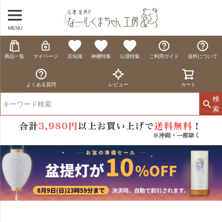
MENU
商品一覧
マイページ
豆知識
神棚特集
仏壇特集
ご利用ガイド
送料について
よくある質問
レビュー
カート
検
索