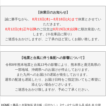
【休業日のお知らせ】
誠に勝手ながら、
8月13日(木)～8月18日(火)まで
休業とさせてい
ただきます。
8月12日(水)正午以降
のご注文は
8月19日(水)以降
に順次発送いた
します。(※在庫品に限り）
ご迷惑をおかけしますが、ご了承のほど宜しくお願い致します。
【地震と台風に伴う集配への影響について】
令和8年熊本地震と台風13号の影響により、熊本県と鹿児島県の
一部地域、沖縄県へのお届けが停止しております。
また九州へのお届けの遅延が発生しております。
通常の配達も遅延したり、お届け日時をご指定頂いてもご希望に
添えない場合がございます。
ご迷惑をおかけ致しますが、予めご了承ください。
HOME
商品
木製無垢 過去帳（日付なし） 3寸～4寸 仏壇 仏具 戒名 本 位牌