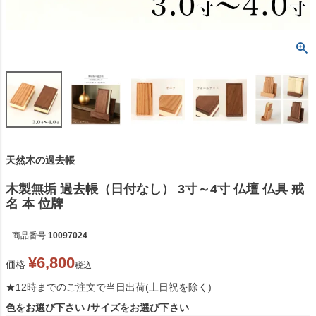
天然木の過去帳
木製無垢 過去帳（日付なし） 3寸～4寸 仏壇 仏具 戒
名 本 位牌
商品番号
10097024
¥
6,800
価格
税込
★12時までのご注文で当日出荷(土日祝を除く)
色をお選び下さい
サイズをお選び下さい