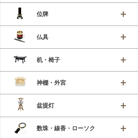
位牌
仏具
机・椅子
神棚・外宮
盆提灯
数珠・線香・ローソク