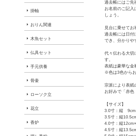
過去帳にはご先
お名前のご記入
掛軸
しょう。
おりん関連
見台に乗せてお
過去帳には日付
木魚セット
でき、分かりや
仏具セット
代々伝わる大切
す。
表紙は豪華な金
手元供養
※色は3色から
骨壷
宗派により表紙
お好みで「赤色
ローソク立
【サイズ】
花立
3.0寸：縦 9cm
3.5寸：縦10.5c
香炉
4.0寸：縦12cm×
4.5寸：縦13.5c