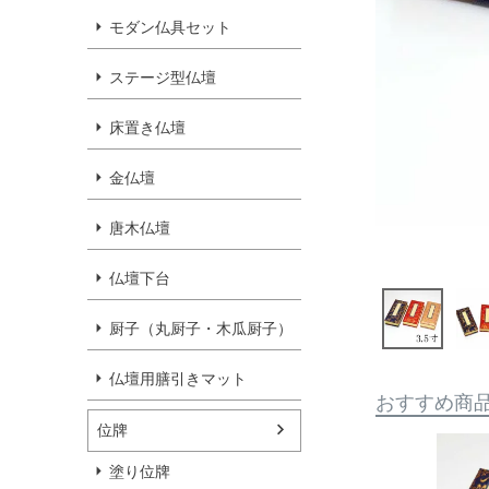
モダン仏具セット
ステージ型仏壇
床置き仏壇
金仏壇
唐木仏壇
仏壇下台
厨子（丸厨子・木瓜厨子）
仏壇用膳引きマット
おすすめ商
位牌
塗り位牌