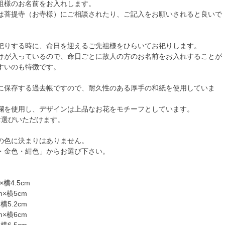
祖様のお名前をお入れします。
は菩提寺（お寺様）にご相談されたり、ご記入をお願いされると良いで
祀りする時に、命日を迎えるご先祖様をひらいてお祀りします。
けが入っているので、命日ごとに故人の方のお名前をお入れすることが
すいのも特徴です。
に保存する過去帳ですので、耐久性のある厚手の和紙を使用していま
襴を使用し、デザインは上品なお花をモチーフとしています。
お選びいただけます。
の色に決まりはありません。
・金色・紺色」からお選び下さい。
×横4.5cm
m×横5cm
横5.2cm
m×横6cm