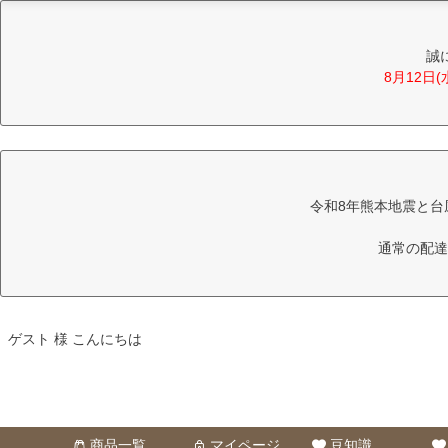
誠
8月12日
令和8年熊本地震と台
通常の配達
ゲスト 様 こんにちは
商品一覧
マイページ
豆知識