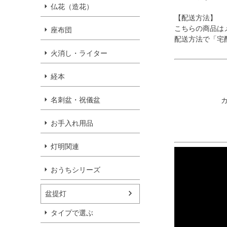
仏花（造花）
【配送方法】
こちらの商品は
座布団
配送方法で「宅
火消し・ライター
経本
名刺盆・祝儀盆
お手入れ用品
灯明関連
おうちシリーズ
盆提灯
タイプで選ぶ