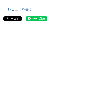
レビューを書く
利な日付入り） 4.5
過去帳（便利な日付入り） 5.5
過去帳（便利
寸
¥
4,2
価格
,070
¥
4,670
価格
税込
税込