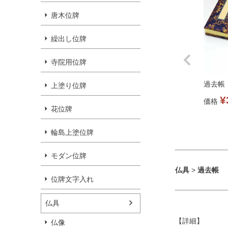
唐木位牌
繰出し位牌
寺院用位牌
過去帳
上塗り位牌
¥
価格
花位牌
輪島上塗位牌
モダン位牌
仏具
>
過去帳
位牌文字入れ
仏具
【詳細】
仏像