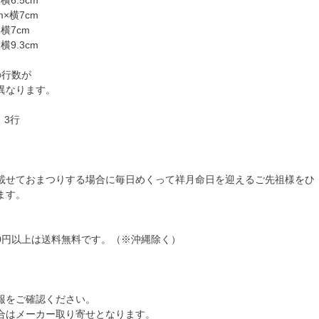
横6.5cm
m×横7cm
×横7cm
横9.3cm
の行数が
異なります。
】3行
載せておまつりする場合に毎日めくって祥月命日を迎えるご先祖様をひ
ます。
80円以上は送料無料です。（※沖縄除く）
報をご確認ください。
合はメーカー取り寄せとなります。