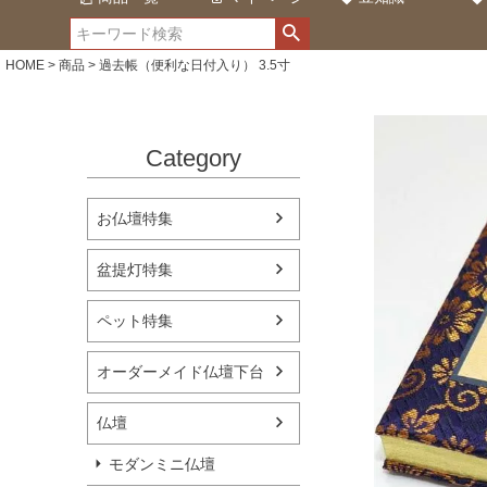
HOME
商品
過去帳（便利な日付入り） 3.5寸
Category
お仏壇特集
盆提灯特集
ペット特集
オーダーメイド仏壇下台
仏壇
モダンミニ仏壇