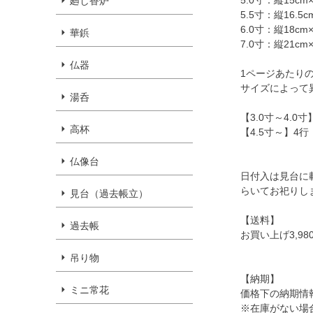
5.0寸：縦15cm×
廻し香炉
5.5寸：縦16.5c
6.0寸：縦18cm
華鋲
7.0寸：縦21cm×
仏器
1ページあたり
サイズによって
湯呑
【3.0寸～4.0寸
高杯
【4.5寸～】4行
仏像台
日付入は見台に
らいてお祀りし
見台（過去帳立）
【送料】
過去帳
お買い上げ3,9
吊り物
【納期】
ミニ常花
価格下の納期情
※在庫がない場