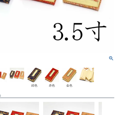
紺色
赤色
金色
品