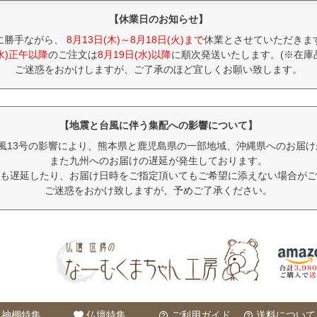
【休業日のお知らせ】
に勝手ながら、
8月13日(木)～8月18日(火)まで
休業とさせていただきま
(水)正午以降
のご注文は
8月19日(水)以降
に順次発送いたします。(※在庫
ご迷惑をおかけしますが、ご了承のほど宜しくお願い致します。
【地震と台風に伴う集配への影響について】
風13号の影響により、熊本県と鹿児島県の一部地域、沖縄県へのお届
また九州へのお届けの遅延が発生しております。
も遅延したり、お届け日時をご指定頂いてもご希望に添えない場合がご
ご迷惑をおかけ致しますが、予めご了承ください。
神棚特集
仏壇特集
ご利用ガイド
送料について