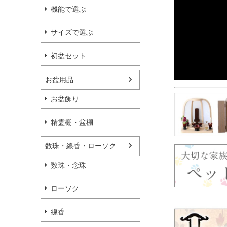
機能で選ぶ
サイズで選ぶ
初盆セット
お盆用品
お盆飾り
精霊棚・盆棚
数珠・線香・ローソク
数珠・念珠
ローソク
線香