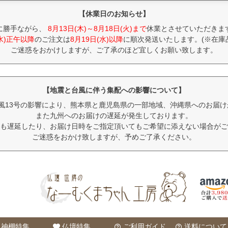
【休業日のお知らせ】
に勝手ながら、
8月13日(木)～8月18日(火)まで
休業とさせていただきま
(水)正午以降
のご注文は
8月19日(水)以降
に順次発送いたします。(※在庫
ご迷惑をおかけしますが、ご了承のほど宜しくお願い致します。
【地震と台風に伴う集配への影響について】
風13号の影響により、熊本県と鹿児島県の一部地域、沖縄県へのお届
また九州へのお届けの遅延が発生しております。
も遅延したり、お届け日時をご指定頂いてもご希望に添えない場合がご
ご迷惑をおかけ致しますが、予めご了承ください。
神棚特集
仏壇特集
ご利用ガイド
送料について