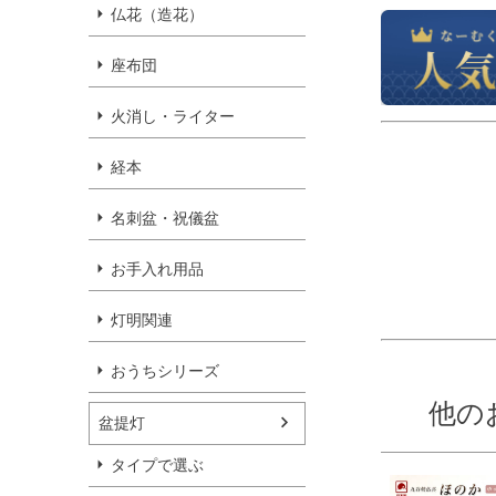
仏花（造花）
座布団
火消し・ライター
経本
名刺盆・祝儀盆
お手入れ用品
灯明関連
おうちシリーズ
他の
盆提灯
タイプで選ぶ