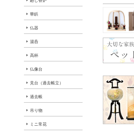
廻し香炉
華鋲
仏器
湯呑
高杯
仏像台
見台（過去帳立）
過去帳
吊り物
ミニ常花