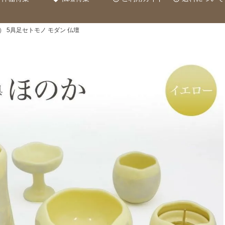
） 5具足セトモノ モダン 仏壇