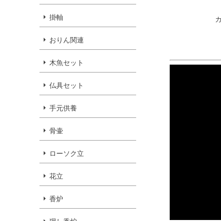
掛軸
おりん関連
木魚セット
仏具セット
手元供養
骨壷
ローソク立
花立
香炉