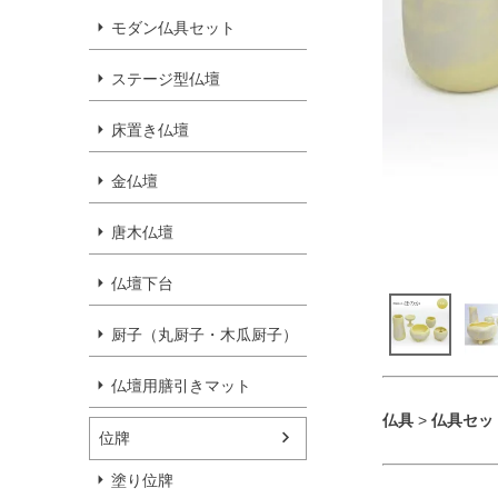
モダン仏具セット
ステージ型仏壇
床置き仏壇
金仏壇
唐木仏壇
仏壇下台
厨子（丸厨子・木瓜厨子）
仏壇用膳引きマット
仏具
>
仏具セッ
位牌
塗り位牌