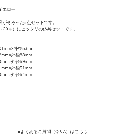
イエロー
具がそろった5点セットです。
号～20号）にピッタリの仏具セットです。
1mm×外径53mm
mm×外径88mm
mm×外径59mm
mm×外径51mm
mm×外径54mm
■よくあるご質問（Q＆A）はこちら