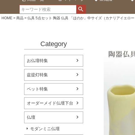
HOME
商品
仏具 5点セット 陶器 仏具 「ほのか」中サイズ（カナリアイエロー
Category
お仏壇特集
盆提灯特集
ペット特集
オーダーメイド仏壇下台
仏壇
モダンミニ仏壇