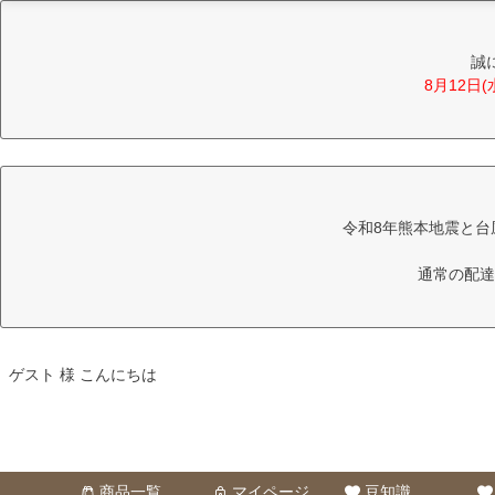
誠
8月12日
令和8年熊本地震と台
通常の配達
ゲスト 様 こんにちは
商品一覧
マイページ
豆知識