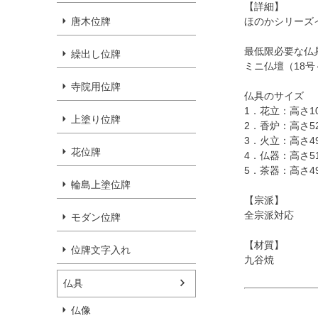
【詳細】
唐木位牌
ほのかシリーズ
最低限必要な仏
繰出し位牌
ミニ仏壇（18
寺院用位牌
仏具のサイズ
1．花立：高さ10
上塗り位牌
2．香炉：高さ52
3．火立：高さ49
花位牌
4．仏器：高さ51
5．茶器：高さ49
輪島上塗位牌
【宗派】
全宗派対応
モダン位牌
【材質】
位牌文字入れ
九谷焼
仏具
仏像