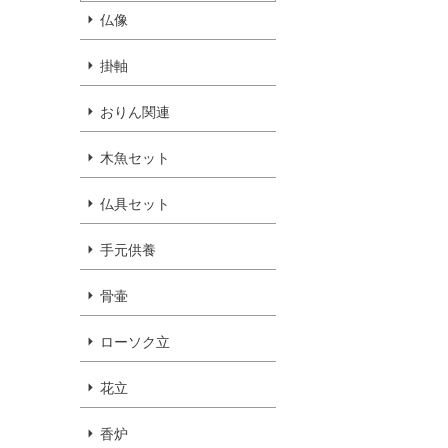
仏像
掛軸
おりん関連
木魚セット
仏具セット
手元供養
骨壷
ローソク立
花立
香炉