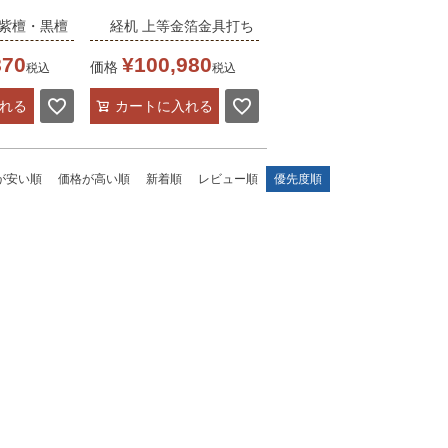
 紫檀・黒檀
経机 上等金箔金具打ち
号 幅68cm
中京型 16号
870
¥
100,980
価格
税込
税込
宗 正宗 仏
御供机 黒塗り 浄土真宗
れる
カートに入れる
ーブル
お東 大谷派 仏壇前机
仏壇 仏具 テーブル
が安い順
価格が高い順
新着順
レビュー順
優先度順