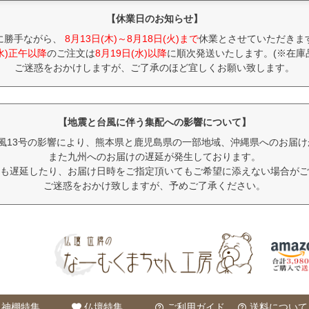
【休業日のお知らせ】
に勝手ながら、
8月13日(木)～8月18日(火)まで
休業とさせていただきま
(水)正午以降
のご注文は
8月19日(水)以降
に順次発送いたします。(※在庫
ご迷惑をおかけしますが、ご了承のほど宜しくお願い致します。
【地震と台風に伴う集配への影響について】
風13号の影響により、熊本県と鹿児島県の一部地域、沖縄県へのお届
また九州へのお届けの遅延が発生しております。
も遅延したり、お届け日時をご指定頂いてもご希望に添えない場合がご
ご迷惑をおかけ致しますが、予めご了承ください。
神棚特集
仏壇特集
ご利用ガイド
送料について