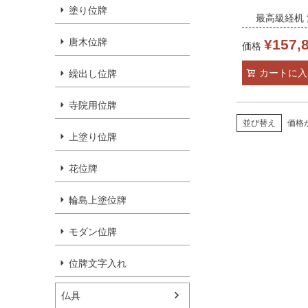
塗り位牌
最高級経机
総ムク材 22
唐木位牌
¥
157,
価格
無垢材 日蓮
カートに入
繰出し位牌
壇 仏具 テ
寺院用位牌
並び替え
価格
上塗り位牌
花位牌
輪島上塗位牌
モダン位牌
位牌文字入れ
仏具