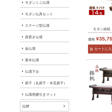
モダンミニ仏壇
モダン仏具セット
ステージ型仏壇
モダン経机
14号 （v11
床置き仏壇
¥
35,7
価格
モ ウォール
金仏壇
カートに入
仏壇 花台 
ブル リビン
唐木仏壇
精霊棚
仏壇下台
厨子（丸厨子・木瓜厨子）
仏壇用膳引きマット
位牌