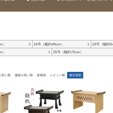
m）
16号（幅約48cm）
18号（幅約5
m）
25号（幅約75cm）
が安い順
価格が高い順
新着順
レビュー順
優先度順