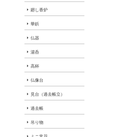
廻し香炉
華鋲
仏器
湯呑
高杯
仏像台
見台（過去帳立）
過去帳
吊り物
ミニ常花