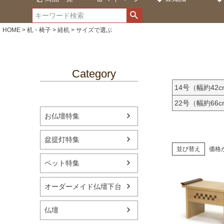
HOME
机・椅子
経机
サイズで選ぶ
Category
14号（幅約42c
22号（幅約66c
お仏壇特集
盆提灯特集
並び替え
価格
ペット特集
オーダーメイド仏壇下台
仏壇