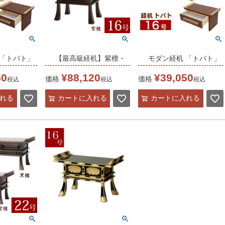
 「トバト」
【最高級経机】紫檀・
モダン経机 「トバト」
-42-6）/タ
黒檀 総ムク材 16号 幅
タモ ウォールナット
50
¥
88,120
¥
39,050
価格
価格
税込
税込
税込
ナット 仏具
49cm
16号 （v11-42-7）/仏
れる
カートに入れる
カートに入れる
仏前机 テー
無垢材 日蓮宗 正宗
具 仏壇 花台 テーブル
グ おしゃれ
お葬式 葬儀 法事 仏壇
モダン リビング おしゃ
仏具 テーブル
れ 家具調