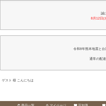
誠
8月12日
令和8年熊本地震と台
通常の配達
ゲスト 様 こんにちは
商品一覧
マイページ
豆知識