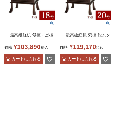
最高級経机 紫檀・黒檀
最高級経机 紫檀 総ムク
総ムク材 18号 幅55cm
材 20号 幅60cm
¥
103,890
¥
119,170
価格
価格
税込
税込
無垢材 仏前 御供え 前
無垢材 日蓮宗 正宗 仏
カートに入れる
カートに入れる
机 法事 法要 仏壇 仏具
前 御供え 前机 法事 法
テーブル
要 仏壇 仏具 テーブル