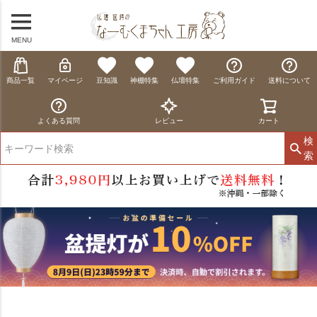
MENU
商品一覧
マイページ
豆知識
神棚特集
仏壇特集
ご利用ガイド
送料について
よくある質問
レビュー
カート
検
索