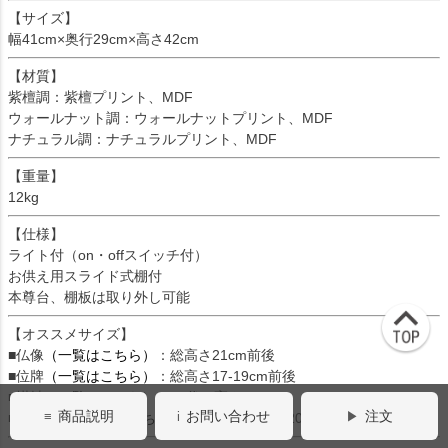
【サイズ】
幅41cm×奥行29cm×高さ42cm
【材質】
紫檀調：紫檀プリント、MDF
ウォールナット調：ウォールナットプリント、MDF
ナチュラル調：ナチュラルプリント、MDF
【重量】
12kg
【仕様】
ライト付（on・offスイッチ付）
お供え用スライド式棚付
本尊台、棚板は取り外し可能
【オススメサイズ】
■仏像
（一覧はこちら）
：総高さ21cm前後
■位牌
（一覧はこちら）
：総高さ17-19cm前後
■掛軸
（一覧はこちら）
：20代（高さ20cm）
商品説明
お問い合わせ
注文
■ティアラ
（一覧はこちら）
：小サイズ(高さ20cm)