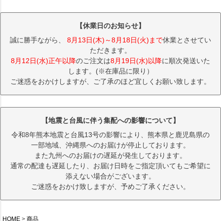
【休業日のお知らせ】
誠に勝手ながら、
8月13日(木)～8月18日(火)まで
休業とさせてい
ただきます。
8月12日(水)正午以降
のご注文は
8月19日(水)以降
に順次発送いた
します。(※在庫品に限り）
ご迷惑をおかけしますが、ご了承のほど宜しくお願い致します。
【地震と台風に伴う集配への影響について】
令和8年熊本地震と台風13号の影響により、熊本県と鹿児島県の
一部地域、沖縄県へのお届けが停止しております。
また九州へのお届けの遅延が発生しております。
通常の配達も遅延したり、お届け日時をご指定頂いてもご希望に
添えない場合がございます。
ご迷惑をおかけ致しますが、予めご了承ください。
HOME
商品