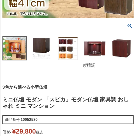
紫檀調
3色から選べる小型仏壇
ミニ仏壇 モダン 「スピカ」モダン仏壇 家具調 おし
ゃれ ミニ マンション
商品番号
10052580
¥
29,800
価格
税込