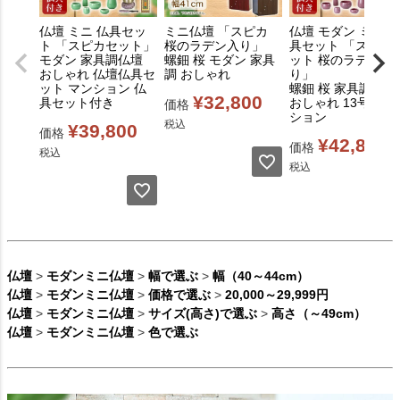
仏壇 ミニ 仏具セッ
ミニ仏壇 「スピカ
仏壇 モダン ミニ 仏
ト 「スピカセット」
桜のラデン入り」
具セット 「スピカ
モダン 家具調仏壇
螺鈿 桜 モダン 家具
ット 桜のラデン入
おしゃれ 仏壇仏具セ
調 おしゃれ
り」
ット マンション 仏
螺鈿 桜 家具調仏壇
¥
32,800
具セット付き
おしゃれ 13号 マン
価格
ション
税込
¥
39,800
価格
¥
42,800
価格
税込
税込
仏壇
>
モダンミニ仏壇
>
幅で選ぶ
>
幅（40～44cm）
仏壇
>
モダンミニ仏壇
>
価格で選ぶ
>
20,000～29,999円
仏壇
>
モダンミニ仏壇
>
サイズ(高さ)で選ぶ
>
高さ（～49cm）
仏壇
>
モダンミニ仏壇
>
色で選ぶ