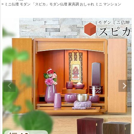
ミニ仏壇 モダン 「スピカ」モダン仏壇 家具調 おしゃれ ミニ マンション