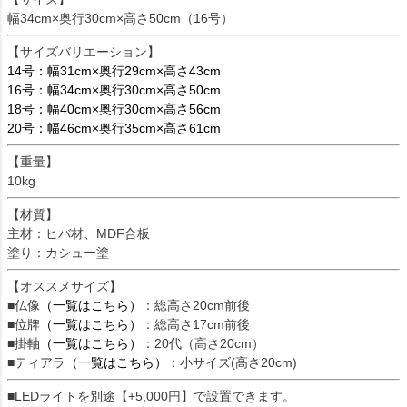
幅34cm×奥行30cm×高さ50cm（16号）
【サイズバリエーション】
14号：幅31cm×奥行29cm×高さ43cm
16号：幅34cm×奥行30cm×高さ50cm
18号：幅40cm×奥行30cm×高さ56cm
20号：幅46cm×奥行35cm×高さ61cm
【重量】
10kg
【材質】
主材：ヒバ材、MDF合板
塗り：カシュー塗
【オススメサイズ】
■仏像
（一覧はこちら）
：総高さ20cm前後
■位牌
（一覧はこちら）
：総高さ17cm前後
■掛軸
（一覧はこちら）
：20代（高さ20cm）
■ティアラ
（一覧はこちら）
：小サイズ(高さ20cm)
■LEDライトを別途【+5,000円】で設置できます。