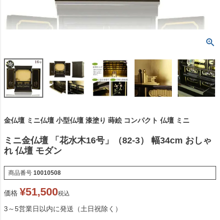
金仏壇 ミニ仏壇 小型仏壇 漆塗り 蒔絵 コンパクト 仏壇 ミニ
ミニ金仏壇 「花水木16号」（82-3） 幅34cm おしゃ
れ 仏壇 モダン
商品番号
10010508
¥
51,500
価格
税込
3～5営業日以内に発送（土日祝除く）