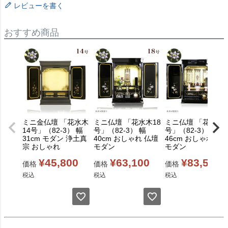
レビューを書く
おすすめ商品
ミニ金仏壇 「花水木
ミニ仏壇 「花水木18
ミニ仏壇 「花水木2
14号」（82-3） 幅
号」（82-3） 幅
号」（82-3） 幅
31cm モダン 浄土真
40cm おしゃれ 仏壇
46cm おしゃれ 仏
宗 おしゃれ
モダン
モダン
¥
45,800
¥
63,100
¥
83,500
価格
価格
価格
税込
税込
税込