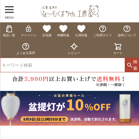
MENU
商品一覧
マイページ
豆知識
神棚特集
仏壇特集
ご利用ガイド
送料について
よくある質問
レビュー
カート
検
索