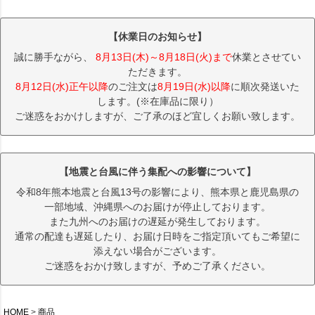
【休業日のお知らせ】
誠に勝手ながら、
8月13日(木)～8月18日(火)まで
休業とさせてい
ただきます。
8月12日(水)正午以降
のご注文は
8月19日(水)以降
に順次発送いた
します。(※在庫品に限り）
ご迷惑をおかけしますが、ご了承のほど宜しくお願い致します。
【地震と台風に伴う集配への影響について】
令和8年熊本地震と台風13号の影響により、熊本県と鹿児島県の
一部地域、沖縄県へのお届けが停止しております。
また九州へのお届けの遅延が発生しております。
通常の配達も遅延したり、お届け日時をご指定頂いてもご希望に
添えない場合がございます。
ご迷惑をおかけ致しますが、予めご了承ください。
HOME
商品