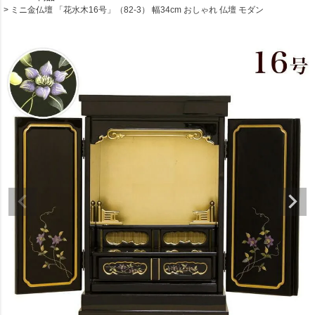
ミニ金仏壇 「花水木16号」（82-3） 幅34cm おしゃれ 仏壇 モダン