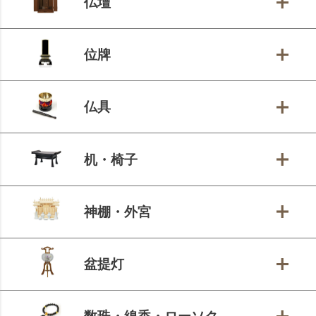
仏壇
位牌
仏具
机・椅子
神棚・外宮
盆提灯